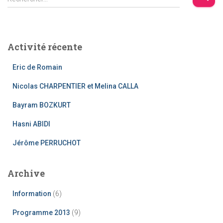
e
c
h
e
Activité récente
r
c
Eric de Romain
h
e
Nicolas CHARPENTIER et Melina CALLA
r
Bayram BOZKURT
:
Hasni ABIDI
Jérôme PERRUCHOT
Archive
Information
(6)
Programme 2013
(9)