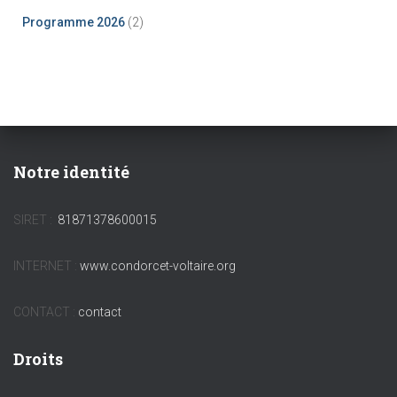
Programme 2026
(2)
Notre identité
SIRET :
81871378600015
INTERNET :
www.condorcet-voltaire.org
CONTACT :
contact
Droits