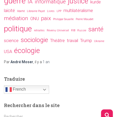
guerre
justice
IA
informatique
kurde
laïcité
multilatéralisme
liberté
Librairie Payot
Livres
LPP
médiation
paix
ONU
Philippe Souaille
Pierre Maudet
politique
santé
retraites
Revenu Universel
RIB
Russie
sociologie
science
Théâtre
travail
Trump
Ukraine
écologie
USA
Par
André Moser
, il y a
1 an
Traduire
French
Rechercher dans le site
R
Rechercher…