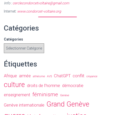
Info :
cerclecondorcetvoltaire@gmail.com
Internet:
www.condorcet-voltaire.org
Catégories
Catégories
Étiquettes
Afrique
armée
ChatGPT
conflit
athéisme
AVS
croyance
culture
droits de l'homme
démocratie
féminisme
enseignement
Genève
Grand Genève
Genève internationale