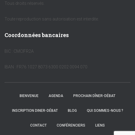
Tous droits réservés.
Toute reproduction sans autorisation est interdite.
Coordonnées bancaires
BIC : CMCIFR2A
IBAN : FR76 1027 8073 6300 0202 0094 070
BIENVENUE
AGENDA
PROCHAIN DÎNER-DÉBAT
INSCRIPTION DINER-DÉBAT
BLOG
QUI SOMMES-NOUS ?
CONTACT
CONFÉRENCIERS
LIENS