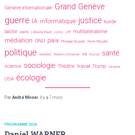
Grand Genève
Genève internationale
guerre
justice
IA
informatique
kurde
laïcité
multilatéralisme
liberté
Librairie Payot
Livres
LPP
médiation
paix
ONU
Philippe Souaille
Pierre Maudet
politique
santé
retraites
Revenu Universel
RIB
Russie
sociologie
science
Théâtre
travail
Trump
Ukraine
écologie
USA
Par
André Moser
, il y a
7 mois
PROGRAMME 2024
Daniel WARNER