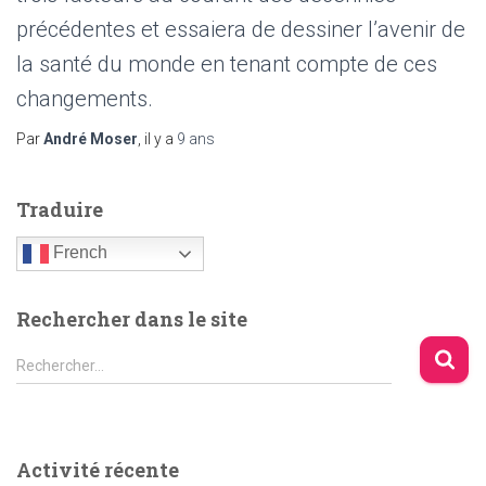
précédentes et essaiera de dessiner l’avenir de
la santé du monde en tenant compte de ces
changements.
Par
André Moser
, il y a
9 ans
Traduire
French
Rechercher dans le site
R
Rechercher…
e
c
h
e
Activité récente
r