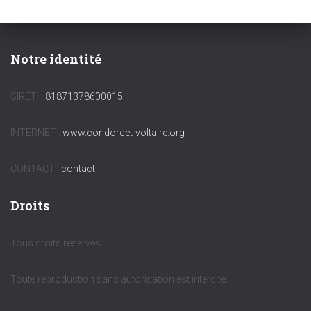
Notre identité
SIRET :
81871378600015
INTERNET :
www.condorcet-voltaire.org
CONTACT :
contact
Droits
Tous droits réservés.
Toute reproduction sans autorisation est interdite.