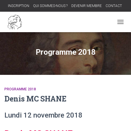
INSCRIPTION
QUI SOMMES-NOUS ?
DEVENIR MEMBRE
CONTACT
PROCHAIN DÎNER-DÉBAT
OUVRI
LA
NAVIG
Programme 2018
PROGRAMME 2018
Denis MC SHANE
Lundi 12 novembre 2018