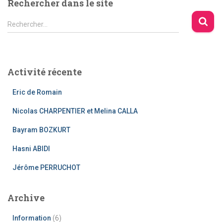
Rechercher dans le site
R
Rechercher…
e
c
h
e
Activité récente
r
c
Eric de Romain
h
e
Nicolas CHARPENTIER et Melina CALLA
r
Bayram BOZKURT
:
Hasni ABIDI
Jérôme PERRUCHOT
Archive
Information
(6)