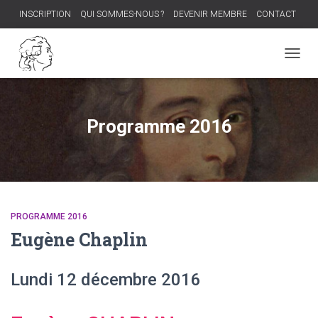
INSCRIPTION
QUI SOMMES-NOUS ?
DEVENIR MEMBRE
CONTACT
PROCHAIN DÎNER-DÉBAT
OUVRI
LA
NAVIG
Programme 2016
PROGRAMME 2016
Eugène Chaplin
Lundi 12 décembre 2016