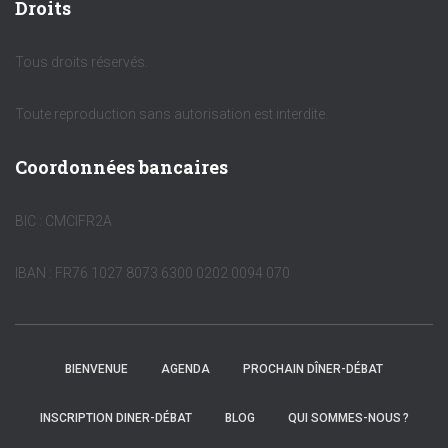
Droits
Tous droits réservés.
Toute reproduction sans autorisation est interdite.
Coordonnées bancaires
BIC : CMCIFR2A
IBAN : FR76 1027 8073 6300 0202 0094 070
BIENVENUE
AGENDA
PROCHAIN DÎNER-DÉBAT
INSCRIPTION DINER-DÉBAT
BLOG
QUI SOMMES-NOUS ?