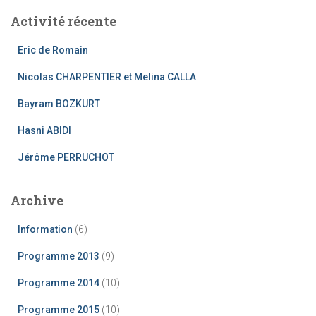
e
Activité récente
r
c
Eric de Romain
h
e
Nicolas CHARPENTIER et Melina CALLA
r
Bayram BOZKURT
:
Hasni ABIDI
Jérôme PERRUCHOT
Archive
Information
(6)
Programme 2013
(9)
Programme 2014
(10)
Programme 2015
(10)