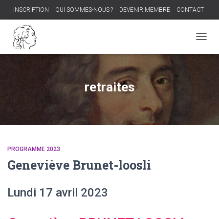
INSCRIPTION
QUI SOMMES-NOUS ?
DEVENIR MEMBRE
CONTACT
PROCHAIN DÎNER-DÉBAT
OUVRI
LA
NAVIG
retraites
PROGRAMME 2023
Geneviève Brunet-loosli
Lundi 17 avril 2023