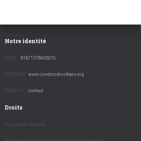
Notre identité
SIRET :
81871378600015
INTERNET :
www.condorcet-voltaire.org
CONTACT :
contact
Droits
Tous droits réservés.
Toute reproduction sans autorisation est interdite.