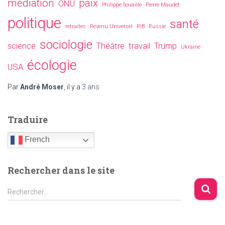
médiation
paix
ONU
Philippe Souaille
Pierre Maudet
politique
santé
retraites
Revenu Universel
RIB
Russie
sociologie
science
Théâtre
travail
Trump
Ukraine
écologie
USA
Par
André Moser
, il y a
3 ans
Traduire
French
Rechercher dans le site
R
Rechercher…
e
c
h