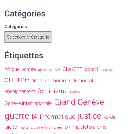
Catégories
Catégories
Étiquettes
Afrique
armée
ChatGPT
conflit
athéisme
AVS
croyance
culture
droits de l'homme
démocratie
féminisme
enseignement
Genève
Grand Genève
Genève internationale
guerre
justice
IA
informatique
kurde
laïcité
multilatéralisme
liberté
Librairie Payot
Livres
LPP