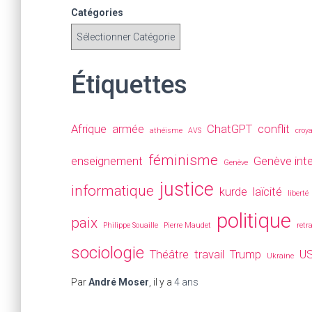
Catégories
Étiquettes
Afrique
armée
ChatGPT
conflit
athéisme
AVS
croy
féminisme
enseignement
Genève inte
Genève
justice
informatique
kurde
laïcité
liberté
politique
paix
Philippe Souaille
Pierre Maudet
retr
sociologie
Théâtre
travail
Trump
U
Ukraine
Par
André Moser
, il y a
4 ans