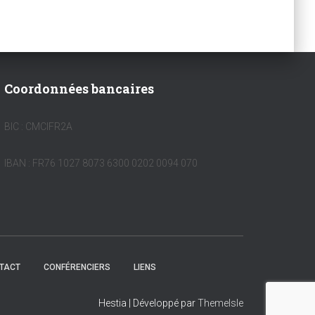
Coordonnées bancaires
BIC : CMCIFR2A
IBAN : FR76 1027 8073 6300 0202 0094 070
TACT
CONFÉRENCIERS
LIENS
Hestia | Développé par
ThemeIsle