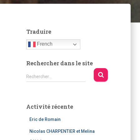
Traduire
French
Rechercher dans le site
R
Rechercher…
e
c
h
e
Activité récente
r
c
Eric de Romain
h
e
Nicolas CHARPENTIER et Melina
r