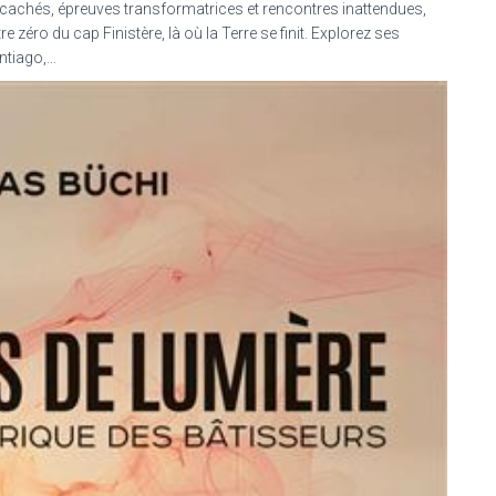
 cachés, épreuves transformatrices et rencontres inattendues,
zéro du cap Finistère, là où la Terre se finit. Explorez ses
antiago,…