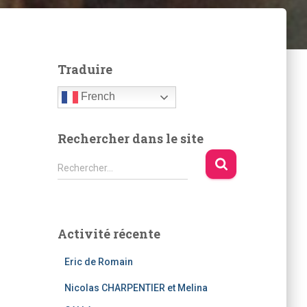
Traduire
French
Rechercher dans le site
R
Rechercher…
e
c
h
e
Activité récente
r
c
Eric de Romain
h
e
Nicolas CHARPENTIER et Melina
r