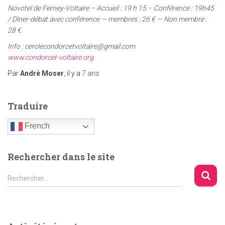
Novotel de Ferney-Voltaire – Accueil : 19 h 15 – Conférence : 19h45
/ Dîner-débat avec conférence — membres : 26 € — Non membre :
28 €
Info : cerclecondorcetvoltaire@gmail.com
www.condorcet-voltaire.org
Par
André Moser
, il y a
7 ans
Traduire
French
Rechercher dans le site
R
Rechercher…
e
c
h
e