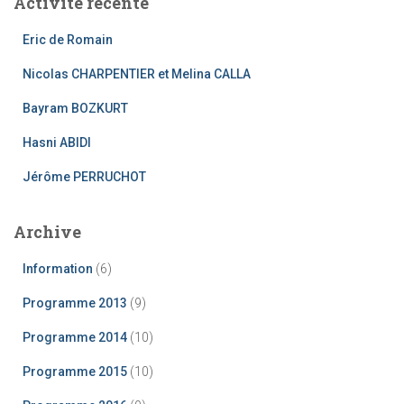
Activité récente
r
c
Eric de Romain
h
e
Nicolas CHARPENTIER et Melina CALLA
r
Bayram BOZKURT
:
Hasni ABIDI
Jérôme PERRUCHOT
Archive
Information
(6)
Programme 2013
(9)
Programme 2014
(10)
Programme 2015
(10)