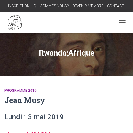
INSCRIPTION
QUI SOMMES-NOUS ?
DEVENIR MEMBRE
CONTACT
PROCHAIN DÎNER-DÉBAT
OUVRI
LA
NAVIG
Rwanda;Afrique
PROGRAMME 2019
Jean Musy
Lundi 13 mai 2019