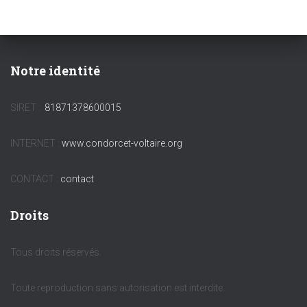
Notre identité
SIRET :
81871378600015
INTERNET :
www.condorcet-voltaire.org
CONTACT :
contact
Droits
Tous droits réservés.
Toute reproduction sans autorisation est interdite.