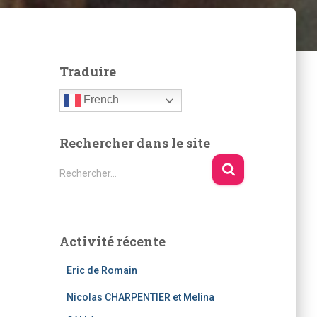
Traduire
French
Rechercher dans le site
R
Rechercher…
e
c
h
e
Activité récente
r
c
Eric de Romain
h
e
Nicolas CHARPENTIER et Melina
r