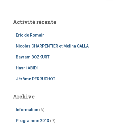
c
h
e
Activité récente
r
c
Eric de Romain
h
e
Nicolas CHARPENTIER et Melina CALLA
r
Bayram BOZKURT
:
Hasni ABIDI
Jérôme PERRUCHOT
Archive
Information
(6)
Programme 2013
(9)