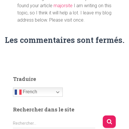
found your article
majorsite
I am writing on this
topic, so I think it will help a lot. I leave my blog
address below. Please visit once.
Les commentaires sont fermés.
Traduire
French
Rechercher dans le site
R
Rechercher…
e