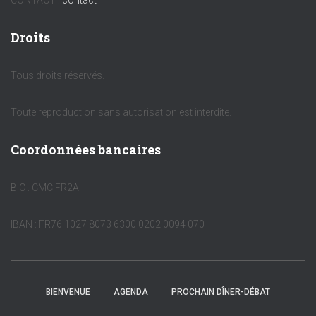
CONTACT :
contact
Droits
Tous droits réservés.
Toute reproduction sans autorisation est interdite.
Coordonnées bancaires
BIC : CMCIFR2A
IBAN : FR76 1027 8073 6300 0202 0094 070
BIENVENUE
AGENDA
PROCHAIN DÎNER-DÉBAT