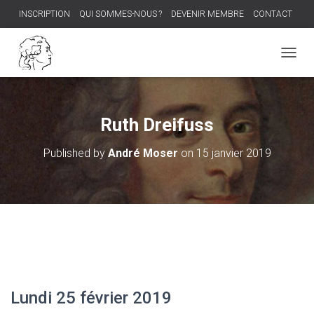
INSCRIPTION
QUI SOMMES-NOUS ?
DEVENIR MEMBRE
CONTACT
PROCHAIN DÎNER-DÉBAT
O
U
V
R
I
Ruth Dreifuss
R
/
Published by
André Moser
on
15 janvier 2019
F
E
R
M
E
R
L
A
N
A
V
Lundi 25 février 2019
I