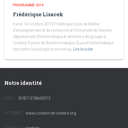
PROGRAMME 2019
Frédérique Lisacek
Lundi 14 octobre 2019 Frédérique Lisacek Maître
d’enseignement et de recherche à l’Université de Genève,
département d’informatique et directrice de groupe à
l’institut Suisse de Bioinformatique Quand l’informatique
rencontre la biologie et se met au
Lire la suite
Notre identité
SIRET :
81871378600015
INTERNET :
www.condorcet-voltaire.org