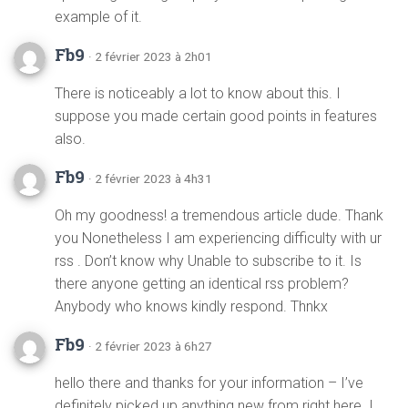
example of it.
Fb9
· 2 février 2023 à 2h01
There is noticeably a lot to know about this. I
suppose you made certain good points in features
also.
Fb9
· 2 février 2023 à 4h31
Oh my goodness! a tremendous article dude. Thank
you Nonetheless I am experiencing difficulty with ur
rss . Don’t know why Unable to subscribe to it. Is
there anyone getting an identical rss problem?
Anybody who knows kindly respond. Thnkx
Fb9
· 2 février 2023 à 6h27
hello there and thanks for your information – I’ve
definitely picked up anything new from right here. I