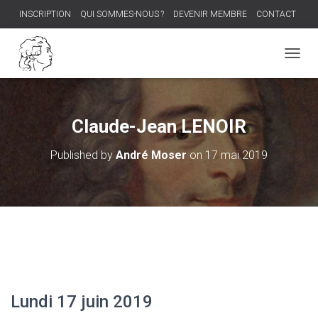
INSCRIPTION
QUI SOMMES-NOUS ?
DEVENIR MEMBRE
CONTACT
PROCHAIN DÎNER-DÉBAT
O
U
V
R
I
Claude-Jean LENOIR
R
/
Published by
André Moser
on
17 mai 2019
F
E
R
M
E
R
L
A
N
A
V
Lundi 17 juin 2019
I