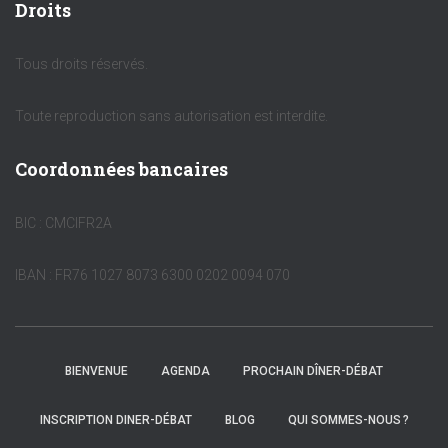
Droits
Tous droits réservés.
Toute reproduction sans autorisation est interdite.
Coordonnées bancaires
BIC : CMCIFR2A
IBAN : FR76 1027 8073 6300 0202 0094 070
BIENVENUE
AGENDA
PROCHAIN DÎNER-DÉBAT
INSCRIPTION DINER-DÉBAT
BLOG
QUI SOMMES-NOUS ?