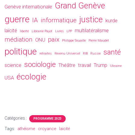
Grand Genève
Genève internationale
guerre
justice
IA
informatique
kurde
laïcité
multilatéralisme
liberté
Librairie Payot
Livres
LPP
médiation
paix
ONU
Philippe Souaille
Pierre Maudet
politique
santé
retraites
Revenu Universel
RIB
Russie
sociologie
science
Théâtre
travail
Trump
Ukraine
écologie
USA
Catégories :
PROGRAMME 2023
Tags:
athéisme
croyance
laïcité