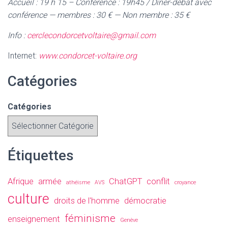
Accueil : 19 h 15 – Conférence : 19h45 / Dîner-débat avec
conférence — membres : 30 € — Non membre : 35 €
Info :
cerclecondorcetvoltaire@gmail.com
Internet:
www.condorcet-voltaire.org
Catégories
Catégories
Étiquettes
Afrique
armée
ChatGPT
conflit
athéisme
AVS
croyance
culture
droits de l'homme
démocratie
féminisme
enseignement
Genève