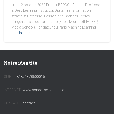
Lundi 2 octobre 2023 Franck BARDOL Adjunct Professor
& Deep Learning Instructor. Digital Transformation
strategist Professeur associé en Grandes Écoles
d’ingénieurs et de commerce (École Microsoft IA, ISEP,
Media School). Fondateur du Paris Machine Learning,
Lire la suite
Notre identité
SIRET :
81871378600015
INTERNET :
www.condorcet-voltaire.org
CONTACT :
contact