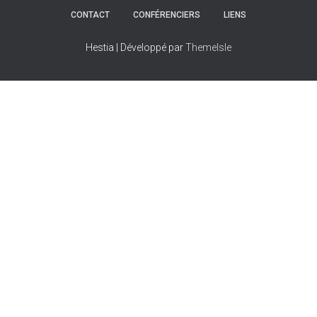
CONTACT
CONFÉRENCIERS
LIENS
Hestia | Développé par
ThemeIsle