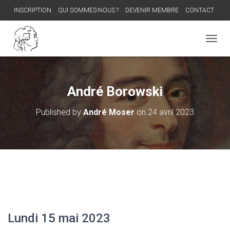
INSCRIPTION
QUI SOMMES-NOUS ?
DEVENIR MEMBRE
CONTACT
PROCHAIN DÎNER-DÉBAT
O
U
V
R
I
André Borowski
R
/
Published by
André Moser
on
24 avril 2023
F
E
R
M
E
R
L
A
N
A
V
Lundi 15 mai 2023
I