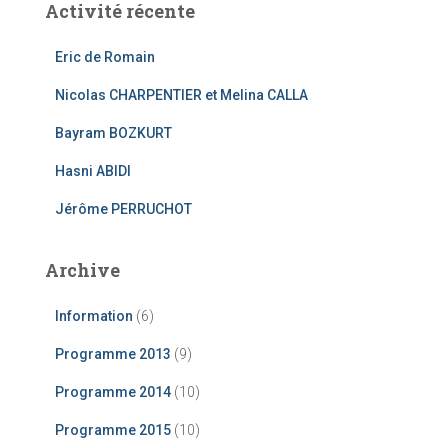
Activité récente
r
c
Eric de Romain
h
e
Nicolas CHARPENTIER et Melina CALLA
r
Bayram BOZKURT
:
Hasni ABIDI
Jérôme PERRUCHOT
Archive
Information
(6)
Programme 2013
(9)
Programme 2014
(10)
Programme 2015
(10)